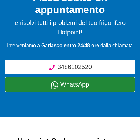
appuntamento
e risolvi tutti i problemi del tuo frigorifero
Hotpoint!
Interveniamo
a Garlasco entro 24/48 ore
dalla chiamata
3486102520
WhatsApp