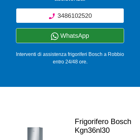
3486102520
WhatsApp
Interventi di assistenza frigoriferi Bosch a Robbio
entro 24/48 ore.
Frigorifero Bosch
Kgn36nl30