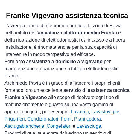
Franke Vigevano assistenza tecnica
L’azienda, punto di riferimento per tutta la zona di Pavia
nell’ambito dell’
assistenza elettrodomestici Franke
e
della riparazione di elettrodomestici da incasso e a libera
installazione, è rinomata anche per la sua capacità di
intervenire in modo tempestivo ed efficace.
Forniamo
assistenza a domicilio a Vigevano
per
manutenzione e riparazione su tutti gli elettrodomestici
Franke.
Archimede Pavia è in grado di affiancare i propri clienti
fornendo loro un eccellente
servizio di assistenza tecnica
Franke a Vigevano
allo scopo di risolvere ogni tipo di
malfunzionamento o guasto su una vasta gamma di
apparecchi quali, per esempio,
Lavatrici
,
Lavastoviglie
,
Frigoriferi
,
Condizionatori
,
Forni
,
Piani cottura
,
Asciugabiancheria
,
Congelatori
e
Lavasciuga
.
Prodotti di qualità elevata richiedono un servizio di