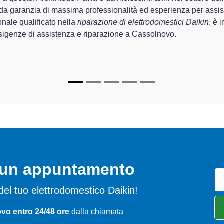
i di Archimede Pavia sono in grado di garantire al cliente esperie
sistemazione e la
riparazione del tuo elettrodomestico Daiki
apparecchi.
n specializzati
di Archimede Pavia sono in grado di fornire interve
ettamente funzionanti e durare a lungo nel tempo.
o un appuntamento
i del tuo elettrodomestico Daikin!
vo entro 24/48 ore
dalla chiamata