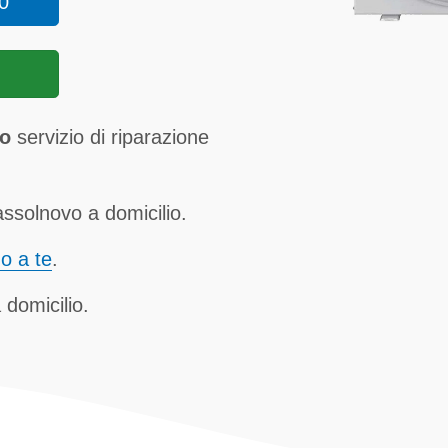
0
vo
servizio di riparazione
ssolnovo a domicilio.
no a te
.
 domicilio.