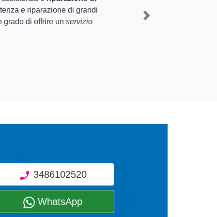
nza pluriennale nel territorio di Cassolnovo e provincia per
n a Cassolnovo
, mediante il ripristino rapido del corretto
Next
nti di diverse tipologie sugli elettrodomestici da riparare
3486102520
WhatsApp