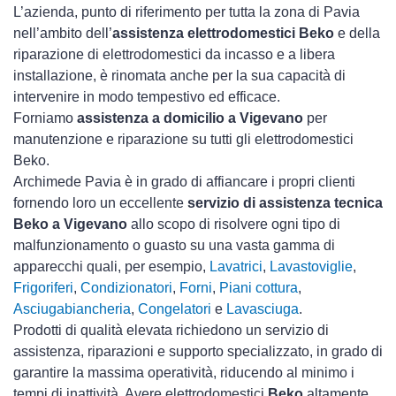
L’azienda, punto di riferimento per tutta la zona di Pavia
nell’ambito dell’
assistenza elettrodomestici Beko
e della
riparazione di elettrodomestici da incasso e a libera
installazione, è rinomata anche per la sua capacità di
intervenire in modo tempestivo ed efficace.
Forniamo
assistenza a domicilio a Vigevano
per
manutenzione e riparazione su tutti gli elettrodomestici
Beko.
Archimede Pavia è in grado di affiancare i propri clienti
fornendo loro un eccellente
servizio di assistenza tecnica
Beko a Vigevano
allo scopo di risolvere ogni tipo di
malfunzionamento o guasto su una vasta gamma di
apparecchi quali, per esempio,
Lavatrici
,
Lavastoviglie
,
Frigoriferi
,
Condizionatori
,
Forni
,
Piani cottura
,
Asciugabiancheria
,
Congelatori
e
Lavasciuga
.
Prodotti di qualità elevata richiedono un servizio di
assistenza, riparazioni e supporto specializzato, in grado di
garantire la massima operatività, riducendo al minimo i
tempi di inattività. Avere elettrodomestici
Beko
altamente