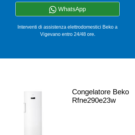
WhatsApp
Interventi di assistenza elettrodomestici Beko a
Vigevano entro 24/48 ore.
Congelatore Beko
Rfne290e23w