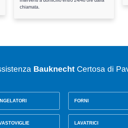
interventi a domicilio entro 24/48 ore dalla
chiamata.
ssistenza
Bauknecht
Certosa di Pa
NGELATORI
FORNI
VASTOVIGLIE
LAVATRICI