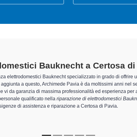
odomestici Bauknecht A Certosa D
rati
himede Pavia sono in grado di garantire al cliente esperienza plur
rda la sistemazione e la
riparazione del tuo elettrodomestico
o funzionamento degli apparecchi.
pecializzati
di Archimede Pavia sono in grado di fornire intervent
rfettamente funzionanti e durare a lungo nel tempo.