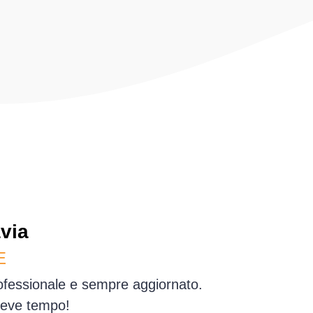
via
E
rofessionale e sempre aggiornato.
reve tempo!