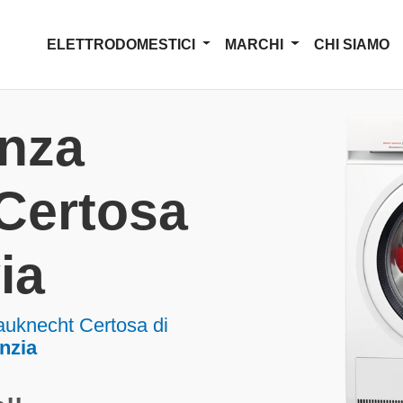
ELETTRODOMESTICI
MARCHI
CHI SIAMO
enza
Certosa
ia
auknecht Certosa di
nzia