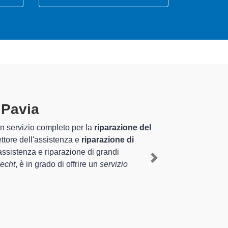
i Pavia
specializzati
iennale nel territorio di Certosa di Pavia e
 Bauknecht a Certosa di Pavia
, mediante il
Next
i di diverse tipologie sugli elettrodomestici da