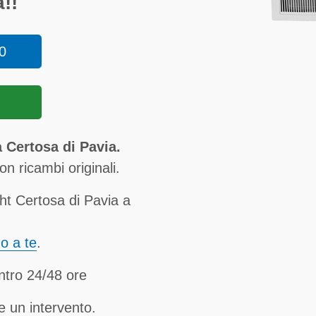
!!
0
 Certosa di Pavia.
n ricambi originali.
t Certosa di Pavia a
no a te
.
ntro 24/48 ore
e un intervento.