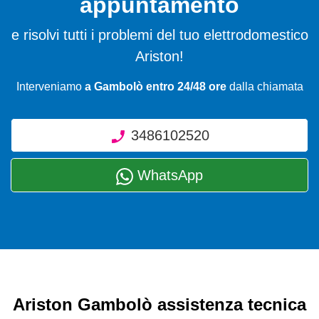
appuntamento
e risolvi tutti i problemi del tuo elettrodomestico
Ariston!
Interveniamo
a Gambolò entro 24/48 ore
dalla chiamata
3486102520
WhatsApp
Ariston Gambolò assistenza tecnica