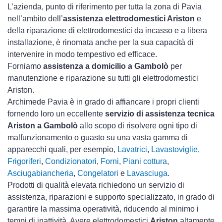
L’azienda, punto di riferimento per tutta la zona di Pavia
nell’ambito dell’
assistenza elettrodomestici Ariston
e
della riparazione di elettrodomestici da incasso e a libera
installazione, è rinomata anche per la sua capacità di
intervenire in modo tempestivo ed efficace.
Forniamo
assistenza a domicilio a Gambolò
per
manutenzione e riparazione su tutti gli elettrodomestici
Ariston.
Archimede Pavia è in grado di affiancare i propri clienti
fornendo loro un eccellente
servizio di assistenza tecnica
Ariston a Gambolò
allo scopo di risolvere ogni tipo di
malfunzionamento o guasto su una vasta gamma di
apparecchi quali, per esempio,
Lavatrici
,
Lavastoviglie
,
Frigoriferi
,
Condizionatori
,
Forni
,
Piani cottura
,
Asciugabiancheria
,
Congelatori
e
Lavasciuga
.
Prodotti di qualità elevata richiedono un servizio di
assistenza, riparazioni e supporto specializzato, in grado di
garantire la massima operatività, riducendo al minimo i
tempi di inattività. Avere elettrodomestici
Ariston
altamente